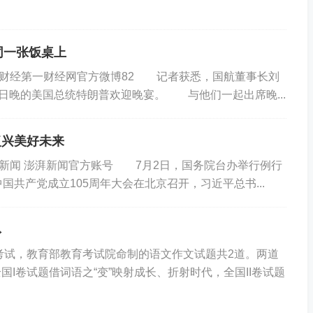
同一张饭桌上
vatar 第一财经第一财经网官方微博82 记者获悉，国航董事长刘
4日晚的美国总统特朗普欢迎晚宴。 与他们一起出席晚...
复兴美好未来
atar 澎湃新闻 澎湃新闻官方账号 7月2日，国务院台办举行例行
国共产党成立105周年大会在北京召开，习近平总书...
→
考试，教育部教育考试院命制的语文作文试题共2道。两道
I卷试题借词语之“变”映射成长、折射时代，全国II卷试题