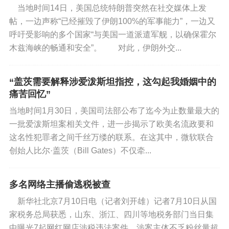
当地时间14日，美国总统特朗普突然在社交媒体上发
帖，一边声称“已经摧毁了伊朗100%的军事能力”，一边又
呼吁受影响的多个国家“与美国一道派遣军舰，以确保霍尔
木兹海峡的畅通和安全”。 对此，伊朗外交...
“盖茨需要解释涉爱泼斯坦指控，这勾起我婚姻中的
痛苦回忆”
当地时间1月30日，美国司法部公布了迄今为止数量最大的
一批爱泼斯坦案相关文件，进一步揭示了欧美名流政要和
这名性犯罪者之间千丝万缕的联系。在这其中，微软联合
创始人比尔·盖茨（Bill Gates）不仅牵...
多名网络主播偷逃税被查
新华社北京7月10日电（记者刘开雄）记者7月10日从国
家税务总局获悉，山东、浙江、四川等地税务部门当日集
中曝光7起网红网店涉税违法案件。涉案主体不乏粉丝量超