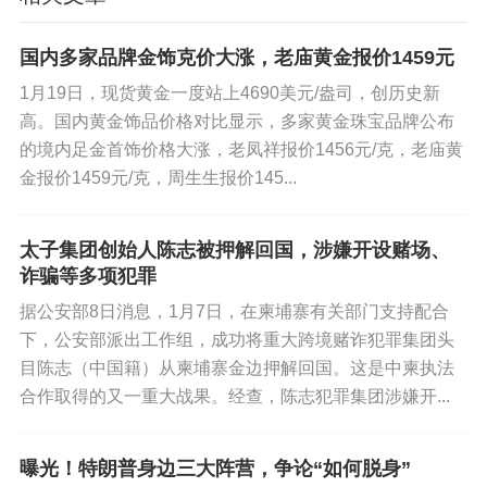
国内多家品牌金饰克价大涨，老庙黄金报价1459元
1月19日，现货黄金一度站上4690美元/盎司，创历史新
高。国内黄金饰品价格对比显示，多家黄金珠宝品牌公布
的境内足金首饰价格大涨，老凤祥报价1456元/克，老庙黄
金报价1459元/克，周生生报价145...
太子集团创始人陈志被押解回国，涉嫌开设赌场、
诈骗等多项犯罪
据公安部8日消息，1月7日，在柬埔寨有关部门支持配合
下，公安部派出工作组，成功将重大跨境赌诈犯罪集团头
目陈志（中国籍）从柬埔寨金边押解回国。这是中柬执法
合作取得的又一重大战果。经查，陈志犯罪集团涉嫌开...
曝光！特朗普身边三大阵营，争论“如何脱身”