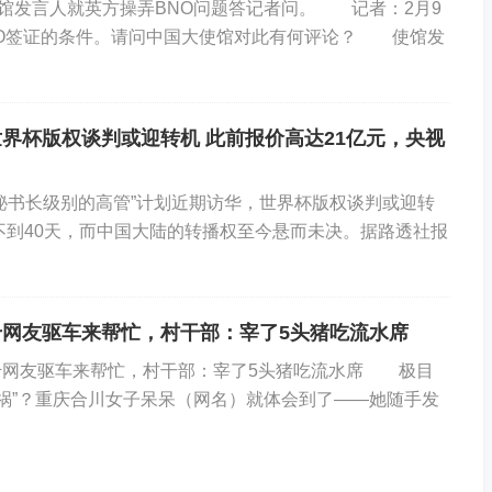
馆发言人就英方操弄BNO问题答记者问。 记者：2月9
NO签证的条件。请问中国大使馆对此有何评论？ 使馆发
界杯版权谈判或迎转机 此前报价高达21亿元，央视
书长级别的高管”计划近期访华，世界杯版权谈判或迎转
剩不到40天，而中国大陆的转播权至今悬而未决。据路透社报
网友驱车来帮忙，村干部：宰了5头猪吃流水席
网友驱车来帮忙，村干部：宰了5头猪吃流水席 极目
祸”？重庆合川女子呆呆（网名）就体会到了——她随手发